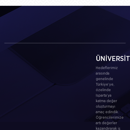
ÜNİVERSİ
Hedeflerimiz
arasında
genelinde
Türkiye’ye,
özelinde
Isparta’ya
katma değer
oluşturmayı
amaç edindik.
Öğrencilerimize
artı değerler
kazandırarak iş