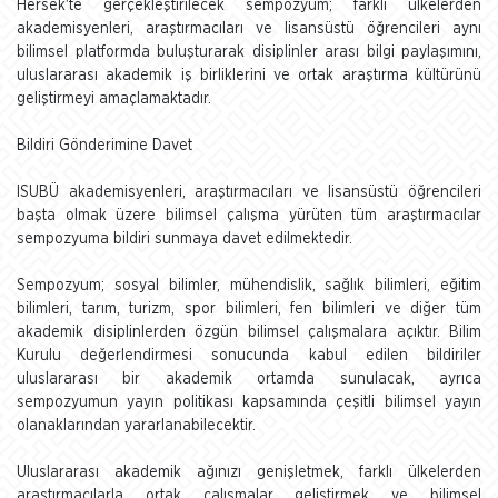
Hersek'te gerçekleştirilecek sempozyum; farklı ülkelerden
akademisyenleri, araştırmacıları ve lisansüstü öğrencileri aynı
bilimsel platformda buluşturarak disiplinler arası bilgi paylaşımını,
uluslararası akademik iş birliklerini ve ortak araştırma kültürünü
geliştirmeyi amaçlamaktadır.
Bildiri Gönderimine Davet
ISUBÜ akademisyenleri, araştırmacıları ve lisansüstü öğrencileri
başta olmak üzere bilimsel çalışma yürüten tüm araştırmacılar
sempozyuma bildiri sunmaya davet edilmektedir.
Sempozyum; sosyal bilimler, mühendislik, sağlık bilimleri, eğitim
bilimleri, tarım, turizm, spor bilimleri, fen bilimleri ve diğer tüm
akademik disiplinlerden özgün bilimsel çalışmalara açıktır. Bilim
Kurulu değerlendirmesi sonucunda kabul edilen bildiriler
uluslararası bir akademik ortamda sunulacak, ayrıca
sempozyumun yayın politikası kapsamında çeşitli bilimsel yayın
olanaklarından yararlanabilecektir.
Uluslararası akademik ağınızı genişletmek, farklı ülkelerden
araştırmacılarla ortak çalışmalar geliştirmek ve bilimsel