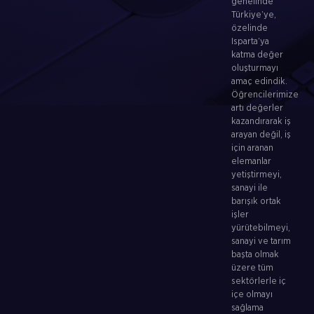
genelinde
Türkiye’ye,
özelinde
Isparta’ya
katma değer
oluşturmayı
amaç edindik.
Öğrencilerimize
artı değerler
kazandırarak iş
arayan değil, iş
için aranan
elemanlar
yetiştirmeyi,
sanayi ile
barışık ortak
işler
yürütebilmeyi,
sanayi ve tarım
başta olmak
üzere tüm
sektörlerle iç
içe olmayı
sağlama