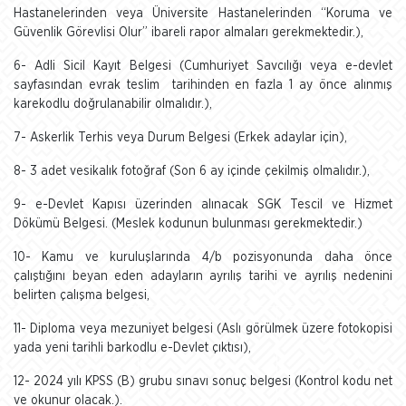
Hastanelerinden veya Üniversite Hastanelerinden “Koruma ve
Güvenlik Görevlisi Olur” ibareli rapor almaları gerekmektedir.),
6- Adli Sicil Kayıt Belgesi (Cumhuriyet Savcılığı veya e-devlet
sayfasından evrak teslim tarihinden en fazla 1 ay önce alınmış
karekodlu doğrulanabilir olmalıdır.),
7- Askerlik Terhis veya Durum Belgesi (Erkek adaylar için),
8- 3 adet vesikalık fotoğraf (Son 6 ay içinde çekilmiş olmalıdır.),
9- e-Devlet Kapısı üzerinden alınacak SGK Tescil ve Hizmet
Dökümü Belgesi. (Meslek kodunun bulunması gerekmektedir.)
10- Kamu ve kuruluşlarında 4/b pozisyonunda daha önce
çalıştığını beyan eden adayların ayrılış tarihi ve ayrılış nedenini
belirten çalışma belgesi,
11- Diploma veya mezuniyet belgesi (Aslı görülmek üzere fotokopisi
yada yeni tarihli barkodlu e-Devlet çıktısı),
12- 2024 yılı KPSS (B) grubu sınavı sonuç belgesi (Kontrol kodu net
ve okunur olacak.).