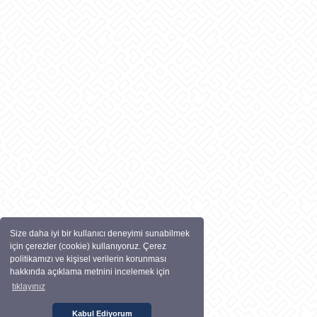
Size daha iyi bir kullanıcı deneyimi sunabilmek
için çerezler (cookie) kullanıyoruz. Çerez
politikamızı ve kişisel verilerin korunması
hakkında açıklama metnini incelemek için
tıklayınız
Kabul Ediyorum