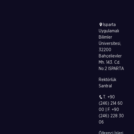
Isparta
Uygulamalı
Bilimler
Üniversitesi,
32200
Bahçelievler
Mh. 143. Cd.
No:2 ISPARTA
Rektörlük
Santral
T. +90
(246) 214 60
00 | F. +90
(246) 228 30
06
Öğrenci İşleri