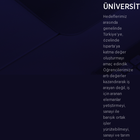
ÜNİVERSİ
Hedeflerimiz
arasında
genelinde
Türkiye’ye,
özelinde
Isparta’ya
katma değer
oluşturmayı
amaç edindik.
Öğrencilerimize
artı değerler
kazandırarak iş
arayan değil, iş
için aranan
elemanlar
yetiştirmeyi,
sanayi ile
barışık ortak
işler
yürütebilmeyi,
sanayi ve tarım