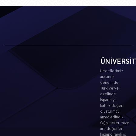
ÜNİVERSİ
Hedeflerimiz
arasında
genelinde
Türkiye’ye,
özelinde
Isparta’ya
katma değer
oluşturmayı
amaç edindik.
Öğrencilerimize
artı değerler
kazandırarak iş