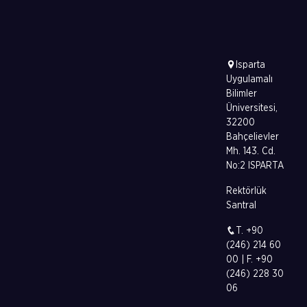
Isparta
Uygulamalı
Bilimler
Üniversitesi,
32200
Bahçelievler
Mh. 143. Cd.
No:2 ISPARTA
Rektörlük
Santral
T. +90
(246) 214 60
00 | F. +90
(246) 228 30
06