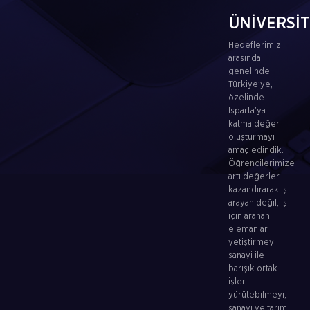
ÜNİVERSİ
Hedeflerimiz
arasında
genelinde
Türkiye’ye,
özelinde
Isparta’ya
katma değer
oluşturmayı
amaç edindik.
Öğrencilerimize
artı değerler
kazandırarak iş
arayan değil, iş
için aranan
elemanlar
yetiştirmeyi,
sanayi ile
barışık ortak
işler
yürütebilmeyi,
sanayi ve tarım