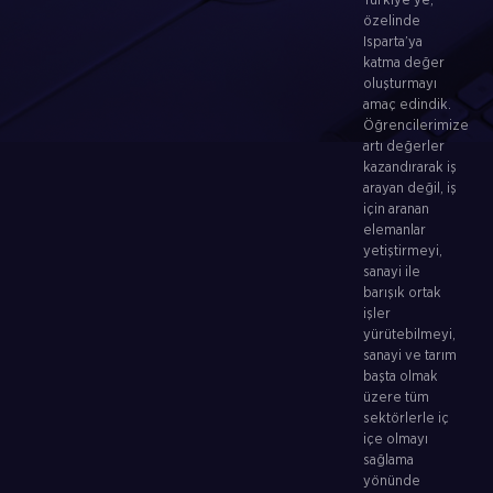
Türkiye’ye,
özelinde
Isparta’ya
katma değer
oluşturmayı
amaç edindik.
Öğrencilerimize
artı değerler
kazandırarak iş
arayan değil, iş
için aranan
elemanlar
yetiştirmeyi,
sanayi ile
barışık ortak
işler
yürütebilmeyi,
sanayi ve tarım
başta olmak
üzere tüm
sektörlerle iç
içe olmayı
sağlama
yönünde