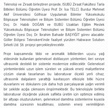
Teknoloji ve Ziraatı birleştiren projede, ISUBÜ Ziraat Fakültesi Tarla
Bitkileri Bölümü Öğretim Üyesi Prof. Dr. İsa TELCİ, Burdur Mehmet
Akif Üniversitesi Gölhisar Uygulamalı Bilimler Yüksekokulu
Bilgisayar Teknolojileri ve Bilişim Sistemleri Bölümü Öğretim Üyesi
Doç. Dr. Habib DOĞAN ve ISUBÜ Uzaktan Eğitim Meslek
Yüksekokulu Bilgisayar Teknolojileri ve Bilişim Sistemleri Bölümü
Öğretim Üyesi Doç. Dr. İbrahim Bahadır BAŞYİĞİT görev alacaktır.
Göller Bölgesi Teknokent’inde faaliyet yürüten Habwave Solution
Şirketi Ltd. Şti. projeyi gerçekleştirecektir.
Proje kapsamında tıbbi ve aromatik bitkilerden uçucu yağ
eldesinde kullanılan geleneksel distilasyon yöntemleri, ileri seviye
ultrasonik destekli bir sistemle modernize edilecektir. Geleneksel
yöntemlerdeki uzun işlem süreleri ve yüksek enerji maliyetlerine
çözüm olarak tasarlanan bu laboratuvar ölçekli yerli cihaz,
ultrasonik dalgaların yarattığı kavitasyon etkisiyle bitki hücre
duvarlarını ve dokularını çok daha hızlı parçalayarak yağın verimli
bir şekilde açığa çıkmasını öngörmektedir. Bu teknolojiyle birlikte
laboratuvar ölçeğinde yüksek saflıkta üretim için optimize edilmiş
bir altyapı oluşturulurken, geleneksel damıtma sistemlerine kıyasla
damıtma süresinin kısaltılması, sistemin enerji verimliliğinin