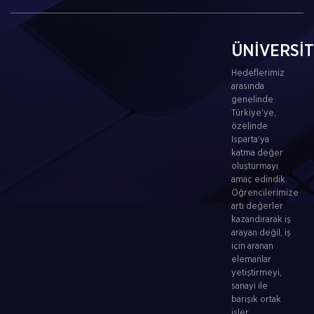
ÜNİVERSİ
Hedeflerimiz
arasında
genelinde
Türkiye’ye,
özelinde
Isparta’ya
katma değer
oluşturmayı
amaç edindik.
Öğrencilerimize
artı değerler
kazandırarak iş
arayan değil, iş
için aranan
elemanlar
yetiştirmeyi,
sanayi ile
barışık ortak
işler