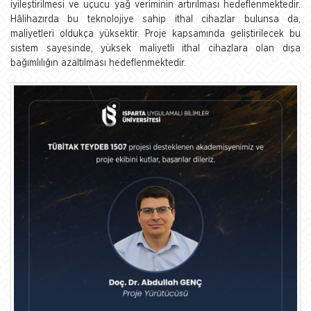
iyileştirilmesi ve uçucu yağ veriminin artırılması hedeflenmektedir.
Hâlihazırda bu teknolojiye sahip ithal cihazlar bulunsa da,
maliyetleri oldukça yüksektir. Proje kapsamında geliştirilecek bu
sistem sayesinde, yüksek maliyetli ithal cihazlara olan dışa
bağımlılığın azaltılması hedeflenmektedir.