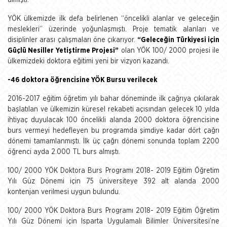
almıştı.
YÖK ülkemizde ilk defa belirlenen “öncelikli alanlar ve geleceğin
meslekleri” üzerinde yoğunlaşmıştı. Proje tematik alanları ve
disiplinler arası çalışmaları öne çıkarıyor.
“Geleceğin Türkiyesi için
Güçlü Nesiller Yetiştirme Projesi”
olan YÖK 100/ 2000 projesi ile
ülkemizdeki doktora eğitimi yeni bir vizyon kazandı.
-46 doktora öğrencisine YÖK Bursu verilecek
2016-2017 eğitim öğretim yılı bahar döneminde ilk çağrıya çıkılarak
başlatılan ve ülkemizin küresel rekabeti açısından gelecek 10 yılda
ihtiyaç duyulacak 100 öncelikli alanda 2000 doktora öğrencisine
burs vermeyi hedefleyen bu programda şimdiye kadar dört çağrı
dönemi tamamlanmıştı. İlk üç çağrı dönemi sonunda toplam 2200
öğrenci ayda 2.000 TL burs almıştı.
100/ 2000 YÖK Doktora Burs Programı 2018- 2019 Eğitim Öğretim
Yılı Güz Dönemi için 75 üniversiteye 392 alt alanda 2000
kontenjan verilmesi uygun bulundu.
100/ 2000 YÖK Doktora Burs Programı 2018- 2019 Eğitim Öğretim
Yılı Güz Dönemi için Isparta Uygulamalı Bilimler Üniversitesi’ne