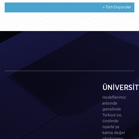
» Tüm Duyurular
ÜNİVERSİ
Hedeflerimiz
arasında
genelinde
Türkiye’ye,
özelinde
Isparta’ya
katma değer
oluşturmayı